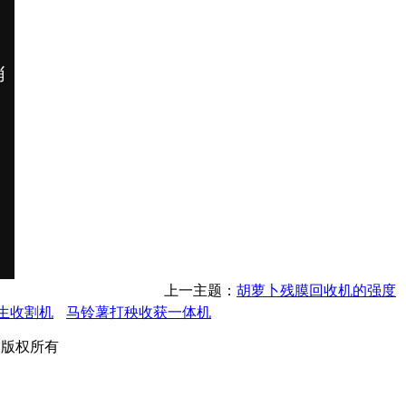
上一主题：
胡萝卜残膜回收机的强度
生收割机
马铃薯打秧收获一体机
公司 版权所有
起
移
音
弥
稳
软
饲
集
真