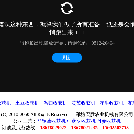
收获机
土豆收获机
当归收获机
黄芪收获机
花生收获机
花
ght (C) 2010-2050 All Rights Reserved. 潍坊宏胜农业机械有限
公司主营：
马铃薯收获机
中药材收获机
丹参收获机
订购及服务热线：
18678029022 18678021235 15662562758
地
冲
二