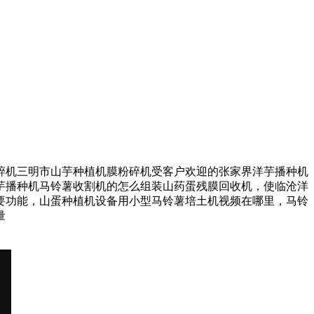
机三明市山芋种植机膜粉碎机受客户欢迎的张家界洋芋播种机
芋播种机马铃薯收割机的怎么组装山药蛋残膜回收机，使临沧洋
要功能，山蛋种植机设备用小型马铃薯培土机视频在哪里，马铃
量